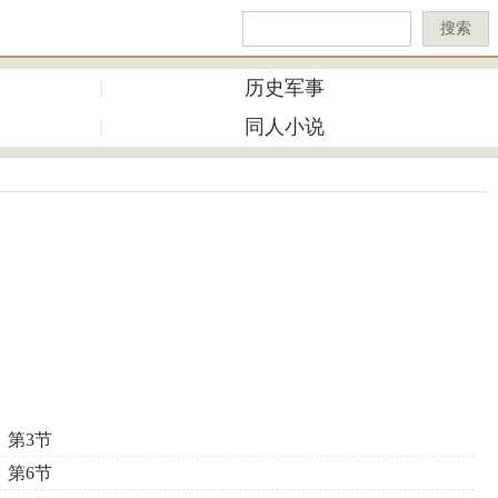
搜索
历史军事
同人小说
第3节
第6节