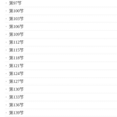
第97节
第100节
第103节
第106节
第109节
第112节
第115节
第118节
第121节
第124节
第127节
第130节
第133节
第136节
第139节