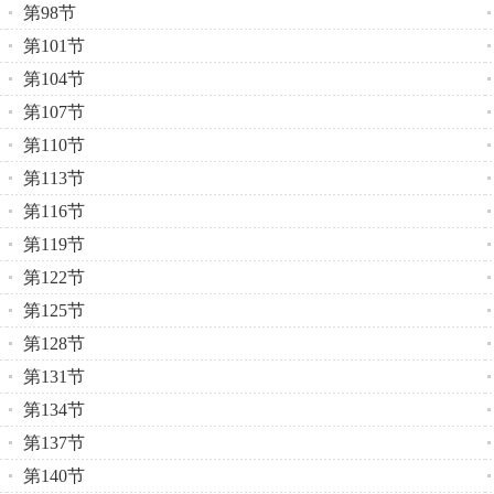
第98节
第101节
第104节
第107节
第110节
第113节
第116节
第119节
第122节
第125节
第128节
第131节
第134节
第137节
第140节