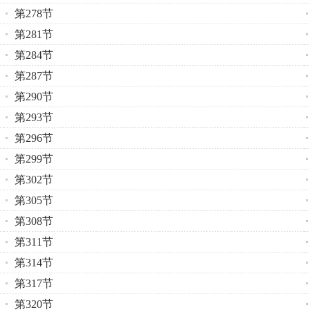
第278节
第281节
第284节
第287节
第290节
第293节
第296节
第299节
第302节
第305节
第308节
第311节
第314节
第317节
第320节