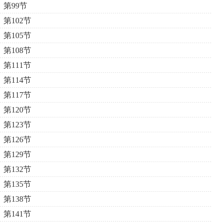
第99节
第102节
第105节
第108节
第111节
第114节
第117节
第120节
第123节
第126节
第129节
第132节
第135节
第138节
第141节