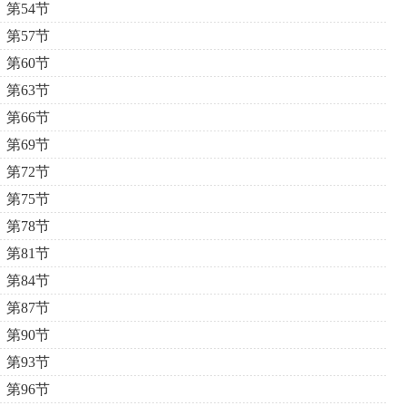
第54节
第57节
第60节
第63节
第66节
第69节
第72节
第75节
第78节
第81节
第84节
第87节
第90节
第93节
第96节