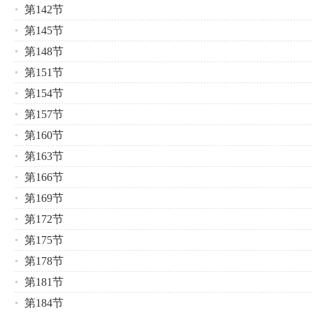
第142节
第145节
第148节
第151节
第154节
第157节
第160节
第163节
第166节
第169节
第172节
第175节
第178节
第181节
第184节