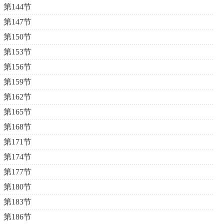
第144节
第147节
第150节
第153节
第156节
第159节
第162节
第165节
第168节
第171节
第174节
第177节
第180节
第183节
第186节