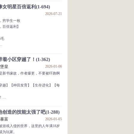
，陆圣意外觉醒了深蓝求生系统。
捧女明星百倍返利(1-694)
主接触灾祸之水，深蓝求生系统激
2026-07-21
年，穷学生一枚
激活，赠送序列超凡抽奖机会×1】
，百倍返利】
鸿运齐天，获得神级序列天赋——龙
5毛
还有两大核心功能。
瓜果蔬菜
罢！
着小区穿越了！(1-362)
金+300w，姐姐粉+1w
汉堡皇
2026-01-06
，【技能：回眸一笑】等级提升
是新书缘故，作者爆更，不要被吓跑啊
力+10，资金+10000w
我是票房毒药，你也愿意投资？
穿越】【种田发育】【生存进化】【每
你一年赔一部，我愿赔到天荒地老！
！
真的热爱艺术，什么剧本都投，并且只
端环境，每家一个建设面板，每天一个
分演员有要求。其余一概不管。
唐
创造的技能太强了吧(1-288)
三十天就要和另一个小区进行一次血腥
姐暴富
2026-01-05
！死亡吞并！
被游戏入侵的世界，这里的人年满18岁
的PK中活下来，邻居们彻底疯狂。有人
成为玩家。
物资；有人开始锻炼，自制武器；还有