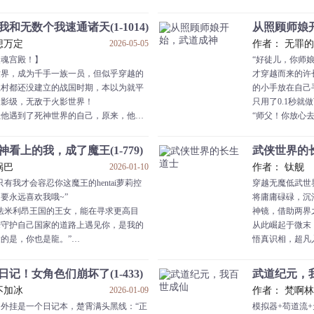
么，我要去和摇光争夺圣子》...
（黑）
【弱毒】（白）
和无数个我速通诸天(1-1014)
从照顾师娘开
（黑）
想万定
2026-05-05
作者： 无罪的
【弱点】（白）
灵魂宫殿！】
“好徒儿，你师
（黑）
世界，成为千手一族一员，但似乎穿越的
才穿越而来的许
……
忍村都还没建立的战国时期，本以为就平
的小手放在自己
当李克离开鲸鱼
超影级，无敌于火影世界！
只用了0.1秒就
西索：我承认，
让他遇到了死神世界的自己，原来，他竟
“师父！你放心
尼特罗：我们这
诸天万界！
听到他的承诺，
濒死的蚁王：你
里千手一族的少族长，是忍者之神钦定的
——
世界最强，六大
看上的我，成了魔王(1-779)
武侠世界的长生
大炎国祚854
锅巴
2026-01-10
作者： 钛舰
四皇香克斯的左膀右臂，史上最强船副，
王侯贪欲无穷，
有我才会容忍你这魔王的hentai萝莉控
穿越无魔低武世
人的第一人。
民起义的义军烧
要永远喜欢我哦~”
将庸庸碌碌，沉
里脚踩宿傩的疯狂术师。
许长生发现自己
法米利昂王国的王女，能在寻求更高目
神镜，借助两界
蓝染的一生之敌，也是漫威世界里托尼·
缘造化。
来守护自己国家的道路上遇见你，是我的
从此崛起于微末
助手。
在看到师父血条
的是，你也是龍。”
悟真识相，超凡
世界无上至尊，
安度余
圣龙皇家血脉延续的重担，如今落在了你
天上地下，唯我独
好好负起责任来啊~！”
记！女角色们崩坏了(1-433)
武道纪元，我百
是你的女王，你是我的丈夫，我的龍
不加冰
2026-01-09
作者： 梵啊林
外挂是一个日记本，楚霄满头黑线：“正
模拟器+苟道流
~终于又见面了呢，这一次我们一定会幸