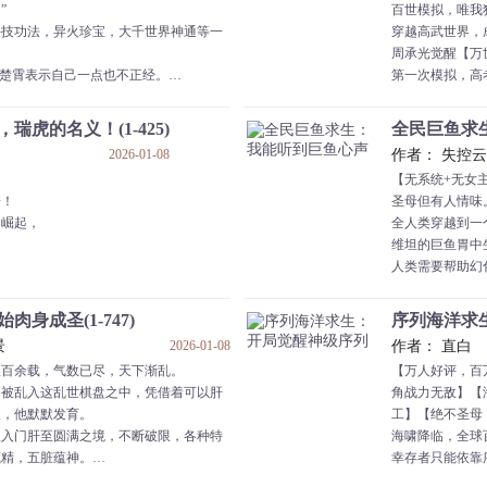
”
百世模拟，唯我
，对吧？”
斗技功法，异火珍宝，大千世界神通等一
穿越高武世界，
姐是绝对不会松开你的手的，因为你就是
周承光觉醒【万
”楚霄表示自己一点也不正经。
第一次模拟，高
看见，看书无数的我还不能编个小故事？
桩》！
大陆乃至整个大千世界画风都变了。
第五次模拟，剑
瑞虎的名义！(1-425)
全民巨鱼求生
男人从中州排到加玛帝国，你当我是空气
槛！
2026-01-08
作者： 失控云
我这就打她回来做蛇羹。”
第二十次模拟，
【无系统+无女主
叫和本王在一起是义务，你下贱，本王这
横扫武圣之下！
子！
圣母但有人情味
。”
第五十次，第一
国崛起，
全人类穿越到一
是最长情的告白，你却不敢给我名分，欺
天道筑基、九纹
维坦的巨鱼胃中
乎？”
然而，模拟的尽
人类需要帮助幻
墓中走出的所谓“
，
维坦为人类寻找
周承光持剑向天
权不可辜负，
而这个海洋世界
“什么？你说你是
肉身成圣(1-747)
序列海洋求生
走到最高！
体型也远超人类
“不好意思！
景
2026-01-08
作者： 直白
的名义！
人类需要不断地
八百余载，气数已尽，天下渐乱。
【万人好评，百
那把椅子！...
和这些侵入幻化
，被乱入这乱世棋盘之中，凭借着可以肝
角战力无敌】【
在所有人都在苦
板，他默默发育。
工】【绝不圣母
时能听到幻化利
从入门肝至圆满之境，不断破限，各种特
海啸降临，全球
了其他人三倍的
藏精，五脏蕴神。
幸存者只能依靠
】：从入门肝至圆满之境，不断破限，各
居的生活变成了