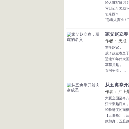
经人谁写日记？
福快乐的在一起
写日记可奖励
琪亚娜：“本小
切东西？
我的另一半！
“你看人真准！
明知道会被人
于是乎，斗气
家父赵立春，
薰儿：“追我的
作者： 天成
啊去泡一条蛇，
重生赵家，
美杜莎：“什么
成了赵立春之
绑你回来做赘婿
适逢90年代大
小医仙：“陪伴
草莽并起，
我厄难毒体不利
百舸争流，
于此浪涛之中
赵瑞虎表示唯
从五禽拳开始
他要一步一步
作者： 江上
他要打造瑞虎
大夏立国至今
他要坐一坐最高的
江宁穿越而来
经验进度的面
【五禽拳】：
效加身，五脏
【金刚不灭身