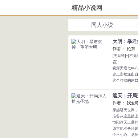
精品小说网
同人小说
大明：暴君崇
作者： 伦东
[无系统]+[不无脑
霸]
魂穿天启七年
史上崇祯煤山
这个时候的建
失，小冰河时
鼠疫和大旱还
遮天：开局拜
也还没反，毛
作者： 我爱
更主要的是魏
穿越遮天世界
而更更重要的
准备从这里踏
孙承宗，孙传
恒阳洞天上属
秦良玉，周遇
原本他准备只
裔也都还在
个不小心，龙