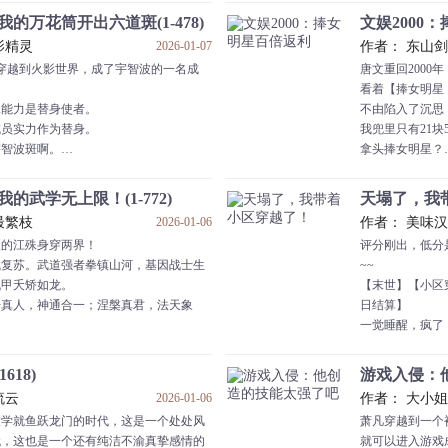
金身不坏，神骨不朽。
在迁徙的过程中
的万花筒开出六道斑(1-478)
文娱2000：
】：从入门肝至圆满之境，不断破限，各
【叮！检测到宿
影精灵
2026-01-07
作者： 东山剑
永驻巅峰，长生不老。
活！】
白晨穿越到火影世界，成了宇智波的一名成
唐文重回2000
首时，什么大夏只有一位活了八百多年的
【叮！系统首次
看着【捧女明星
武圣，还是古今最强的武圣！！
【叮！恭喜宿主
殊能力是替身使者。
不由陷入了沉思
完本，6000均大精品人品保
神！】
成员实力作为替身。
我兜里只有21块
不仅如此，系统
宇智波斑啊。
拿头捧女明星？
灵源空间：种植
身使者的实力还能提升。
这破系统不要也
从秽土斑，全盛斑，到六道斑。
……
的武学无上限！(1-772)
天塌了，我带
土看到他身后的宇智波斑而夭折。
给王心玲写歌，资
最繁枝
2026-01-06
作者： 美味
涯直接巅峰。
捧高媛媛演女主
板的江殊身穿两界！
评分刚出，低分
任火影还给宇智波吧。
为刘艺菲写剧本，魅
气复苏。武道强者拳镇山河，基因战士生
~~
？
刘艺菲：他们说
机甲夭矫如龙。
【末世】【小区
点【老年斑】数？白晨随身携带宇智波
唐文毫不犹豫：
丹真人，神通合一；涅槃真君，法天象
日结算】
…他是想把我们全斩了！
……
一觉睡醒，疯了
著名编剧：唐总
现实世界，唯我独法！
小区强制穿越极
战，宇智波斑被秽土。
对女……只对部
仙武世界，以海量资源，砸出一个煌煌大
生存评分。
想
影视协会会长：
618)
游戏入侵：他
更恐怖的是，每
流云
2026-01-06
作者： 大小
大道，一切法门，尽数肝之。
对抗，败者淘汰
大学就鱼跃龙门的时代，这是一个处处风
萧凡穿越到一个
多久，千年沧海桑田变幻，江殊依旧负手
为了在三十天后
代，这也是一个还有纯洁不渝真挚感情的
就可以进入游戏
。
拉帮结派，抢夺