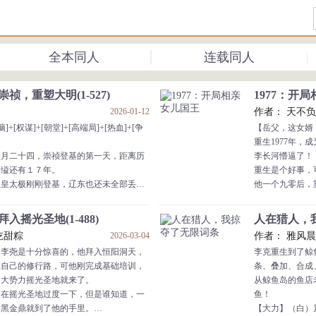
全本同人
连载同人
祯，重塑大明(1-527)
1977：开局
2026-01-12
作者： 天不负
]+[权谋]+[朝堂]+[高端局]+[热血]+[争
【岳父，这女婿
重生1977年，
八月二十四，崇祯登基的第一天，距离历
李长河懵逼了！
自缢还有１７年。
重生是个好事，
奴皇太极刚刚登基，辽东也还未全部丢
他一个九零后，
期也才刚刚开始。
当然，也不是没
没动摇大明国本，银川驿站那个干快递的
高大英武的他被
入摇光圣地(1-488)
人在猎人，我
文龙还在皮岛拖着皇太极的脚后跟。
想安排我跟他们
吃甜粽
2026-03-04
作者： 雅风
忠贤还没死。
还说他们女儿很
，李尧是十分惊喜的，他拜入恒阳洞天，
李克重生到了鲸
，是那些他熟知猛人们都还在。
李长河不信....
上自己的修行路，可他刚完成基础培训，
条、叠加、合成
庭，卢象昇，洪承畴，曹文诏，曹变蛟，
大名鼎鼎的女儿
的大势力摇光圣地就来了。
从鲸鱼岛的鱼店
吉，祖大寿，满桂，以及戚家军的部分后
岳父，这女婿，我
是在摇光圣地过度一下，但是谁知道，一
鱼！
纹黑金鼎就到了他的手里。
【大力】（白）