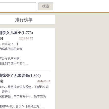
搜索
排行榜单
相亲女儿国王(1-773)
01
2026-01-12
，我当定了！】
成为病退回城的知青!
可是年代不对啊！
重生到了四十年前？
好事！
隔壁朱教授一家相中了。
掠夺了无限词条(1-300)
女儿相亲？
晨曦
2026-01-11
漂亮！
鱼岛，获得掠夺词条系统，不断掠夺词
..直到他看到真人
、晋升！
国王？
老板开始，杀了整整十年、数不清的
当定了！...
累积10w次，晋升为【戮神之力】