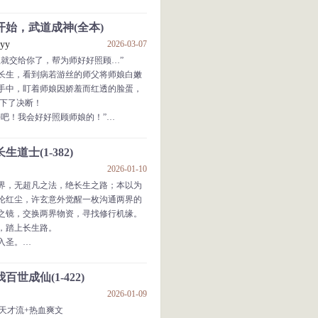
累积10w次，晋升为【灾厄之毒】
始，武道成神(全本)
yy
2026-03-07
累积10W次，晋升为【灭世雷霆】
娘就交给你了，帮为师好好照顾…”
长生，看到病若游丝的师父将师娘白嫩
手中，盯着师娘因娇羞而红透的脸蛋，
岛，踏入猎人赛场。
做下了决断！
熟透的果实有时候是致命的。
去吧！我会好好照顾师娘的！”
些老家伙已经被这个时代淘汰了！
师父头顶的血条归零。
应该已经用了全力吧？李克。
系念力全满，人类第一
道士(1-382)
年，庆元帝痴迷长生修道，王朝内部世家、
2026-01-10
各地妖患匪患渐起，民不聊生，打着农
界，无超凡之法，绝长生之路；本以为
杀劫掠…
沦红尘，许玄意外觉醒一枚沟通两界的
能看到万物血条，并可吞噬万物，夺机
之镜，交换两界物资，寻找修行机缘。
，踏上长生路。
归零，送走师父过后，只是想带着师娘
入圣。
仙。...
世成仙(1-422)
2026-01-09
+天才流+热血爽文