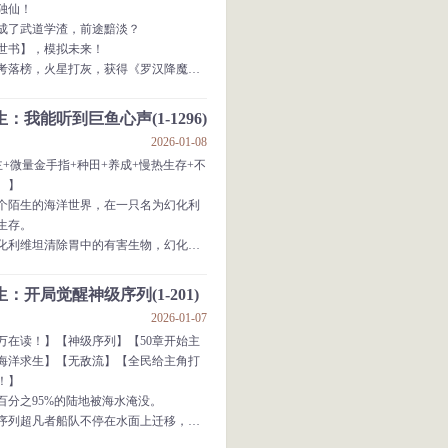
独仙！
成了武道学渣，前途黯淡？
世书】，模拟未来！
考落榜，火星打灰，获得《罗汉降魔
道破限，州赛冠军，名校为我踏破门
：我能听到巨鱼心声(1-1296)
2026-01-08
五雷淬体，剑意初成，《神光天雷剑》
+微量金手指+种田+养成+慢热生存+不
。】
百次……
个陌生的海洋世界，在一只名为幻化利
金丹……
生存。
头，他看到了灭世的剑光，以及……古
化利维坦清除胃中的有害生物，幻化利
仙人”！
物资箱，帮助人类发展。
，淡然一笑：
中的生物都异常的巨大，即便是寄生虫
仙？”
：开局觉醒神级序列(1-201)
。
2026-01-07
获取物资箱，提升自己的能力和装备，
万在读！】【神级序列】【50章开始主
利维坦胃中的生物战斗。
海洋求生】【无敌流】【全民给主角打
苦挣扎时，我们的主角周文，因为时不
！】
维坦的声音，穿越来的第一天，便获得
百分之95%的陆地被海水淹没。
物资箱，
序列超凡者船队不停在水面上迁移，定
海上迁徙。