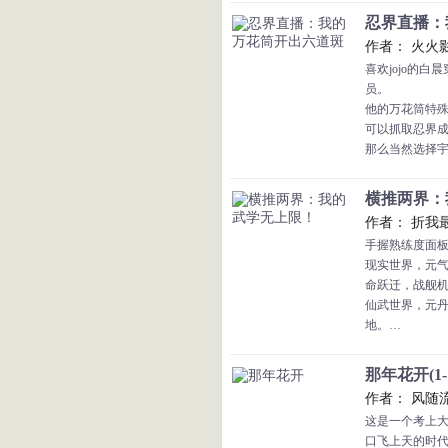
种特效加身，
忍界直播：我
【内丹养生功
作者： 火火
种特效加身，
喜欢jojo的
当江宁蓦然回
员。
武圣，我也是
他的万花筒特
【老书240万字
可以抓取忍界
那么当然选择
不仅如此，替
于是他的替身
横推两界：我
灭族之夜因带
作者： 折我
白晨的忍者生
手握熟练度面
三代目：下一
现实世界，元
团藏：为什么
命跃迁，战舰
三代目：你没
仙武世界，元
斑，我怀疑…
地。
···
在万物进化的
第四次忍界大
在实力为尊的
秽土斑：你也
那年花开(1-1
道！
作者： 风随
武学、神通、
这是一个考上
无论时间流逝
口飞上天的时
立在虚空之上