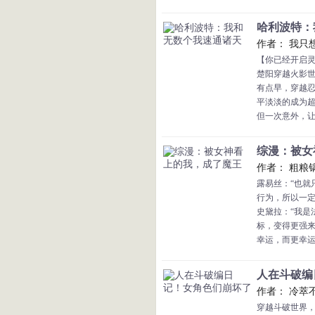
本书又名:《什
哈利波特：我
作者： 我只
【你已经开启
楚阳穿越火影
有点早，穿越
平淡淡的成为
但一次意外，
然同时穿越了
他是火影世界
综漫：被女神
传人。
作者： 粗粮
是海贼世界里
露易丝：“也就只
反向悬赏天龙
行为，所以一定
还是咒术世界
史黛拉：“我是
他是死神世界里
标，变得更强
斯塔克的天才
幸运，而更幸运
他是古龙武侠
艾可：“艾瓦隆
我身上，你给我
人在斗破编日
爱蜜莉雅：“我
作者： 冷萃
神。”
穿越斗破世界，
爱莉希雅：“嗨