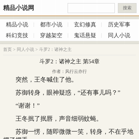
精品小说网
搜索
精品小说
都市小说
玄幻修真
历史军事
科幻竞技
穿越架空
鬼话悬疑
同人小说
首页
>
同人小说
>
斗罗2：诸神之主
斗罗2：诸神之主 第54章
作者：风行云亦行
突然，王冬喊住了他。
苏御转身，眼神疑惑，“还有事儿吗？”
“谢谢！”
王冬抿了抿唇，声音细弱蚊蝇。
苏御一愣，随即微微一笑，转身，不在乎地