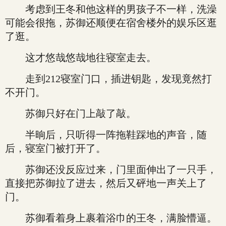
考虑到王冬和他这样的男孩子不一样，洗澡
可能会很拖，苏御还顺便在宿舍楼外的娱乐区逛
了逛。
这才悠哉悠哉地往寝室走去。
走到212寝室门口，插进钥匙，发现竟然打
不开门。
苏御只好在门上敲了敲。
半晌后，只听得一阵拖鞋踩地的声音，随
后，寝室门被打开了。
苏御还没反应过来，门里面伸出了一只手，
直接把苏御拉了进去，然后又砰地一声关上了
门。
苏御看着身上裹着浴巾的王冬，满脸懵逼。