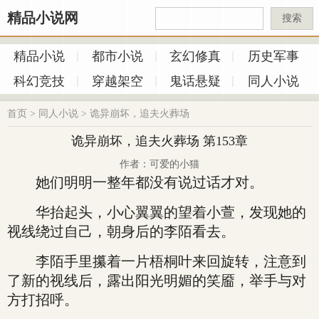
精品小说网
搜索
精品小说
都市小说
玄幻修真
历史军事
科幻竞技
穿越架空
鬼话悬疑
同人小说
首页
>
同人小说
>
诡异崩坏，追夫火葬场
诡异崩坏，追夫火葬场 第153章
作者：可爱的小猫
她们明明一整年都没有说过话才对。
华抬起头，小心翼翼的望着小萱，发现她的
视线绕过自己，朝身后的李陌看去。
李陌手里攥着一片梧桐叶来回旋转，注意到
了新的视线后，露出阳光明媚的笑靥，举手与对
方打招呼。