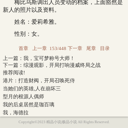
梅比乌斯调出人员变动的档案，上面豁然是
新人的照片以及资料。
姓名：爱莉希雅。
性别：女。
首章
上一章
153/448
下一章
尾章
目录
上一篇：
我，宝可梦称号大师！
下一篇：
综漫观影，开局打响漫威终局之战
推荐阅读!
港片：打造财阀，开局召唤死侍
当她们的英雄,人在崩坏三
型月的根源人偶师
我的后桌居然是珈百璃
我，海德拉
Copyright©2023 精品小说|极品小说 All Rights Reserved.