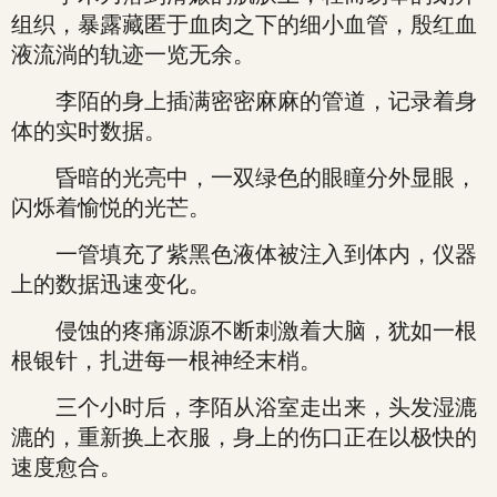
组织，暴露藏匿于血肉之下的细小血管，殷红血
液流淌的轨迹一览无余。
李陌的身上插满密密麻麻的管道，记录着身
体的实时数据。
昏暗的光亮中，一双绿色的眼瞳分外显眼，
闪烁着愉悦的光芒。
一管填充了紫黑色液体被注入到体内，仪器
上的数据迅速变化。
侵蚀的疼痛源源不断刺激着大脑，犹如一根
根银针，扎进每一根神经末梢。
三个小时后，李陌从浴室走出来，头发湿漉
漉的，重新换上衣服，身上的伤口正在以极快的
速度愈合。