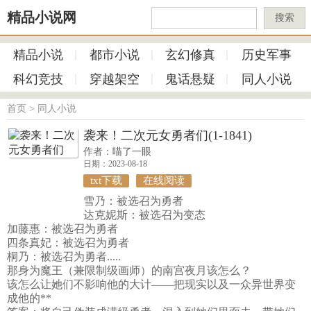
精品小说网
搜索
精品小说
都市小说
玄幻修真
历史军事
科幻竞技
穿越架空
鬼话悬疑
同人小说
首页
>
同人小说
袭来！二次元女勇者们(1-1841)
作者：
喵了一眼
日期：2023-08-18
txt下载
在线阅读
雪乃：被选召为勇者
达克妮斯：被选召为变态
加藤惠：被选召为勇者
四条真妃：被选召为勇者
桐乃：被选召为勇者.....
那身为魔王（兼限制级画师）的南宫夜月该怎么？
该怎么让她们不影响他的大计——把现实以及一众异世界变
成他的**