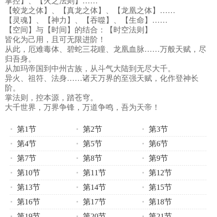
掌控】、【火之法则】……
【蛟龙之体】、【真龙之体】、【龙凰之体】……
【灵魂】、【神力】、【吞噬】、【生命】……
【空间】与【时间】的结合：【时空法则】
皆化为己用，且可无限进阶！
从此，厄难毒体、碧蛇三花瞳、龙凰血脉……万般天赋，尽
归吾身。
从加玛帝国到中州古族，从斗气大陆到无尽大千。
异火、祖符、法身……诸天万界的至强天赋，化作登神长
阶。
掌法则，控本源，踏苍穹。
大千世界，万界争锋，万道争鸣，吾为天帝！
第1节
第2节
第3节
第4节
第5节
第6节
第7节
第8节
第9节
第10节
第11节
第12节
第13节
第14节
第15节
第16节
第17节
第18节
第19节
第20节
第21节