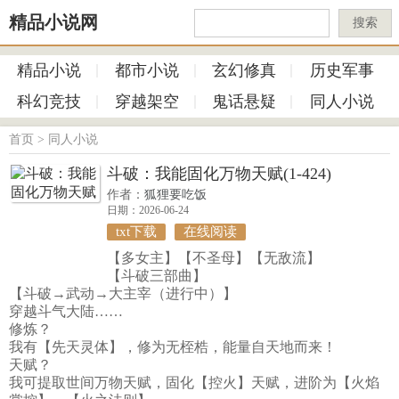
精品小说网
搜索
精品小说
都市小说
玄幻修真
历史军事
科幻竞技
穿越架空
鬼话悬疑
同人小说
首页
>
同人小说
斗破：我能固化万物天赋(1-424)
作者：
狐狸要吃饭
日期：2026-06-24
txt下载
在线阅读
【多女主】【不圣母】【无敌流】
【斗破三部曲】
【斗破→武动→大主宰（进行中）】
穿越斗气大陆……
修炼？
我有【先天灵体】，修为无桎梏，能量自天地而来！
天赋？
我可提取世间万物天赋，固化【控火】天赋，进阶为【火焰