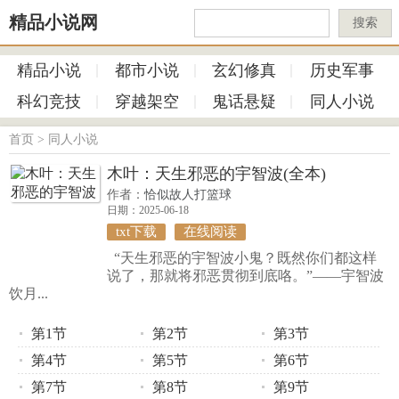
精品小说网
搜索
精品小说
都市小说
玄幻修真
历史军事
科幻竞技
穿越架空
鬼话悬疑
同人小说
首页
>
同人小说
木叶：天生邪恶的宇智波(全本)
作者：
恰似故人打篮球
日期：2025-06-18
txt下载
在线阅读
“天生邪恶的宇智波小鬼？既然你们都这样
说了，那就将邪恶贯彻到底咯。”——宇智波
饮月...
第1节
第2节
第3节
第4节
第5节
第6节
第7节
第8节
第9节