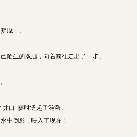
梦魇」。
己陌生的双腿，向着前往走出了一步。
。
边。
。
井口”霎时泛起了涟漪。
水中倒影，映入了现在！