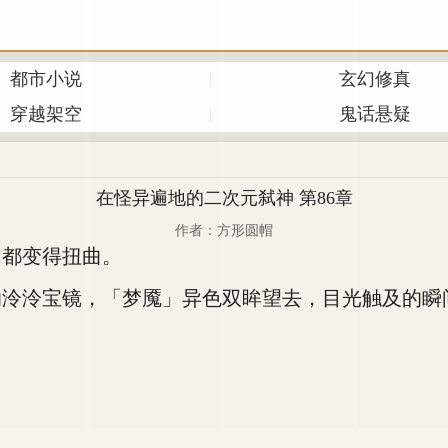
都市小说
玄幻修真
穿越架空
鬼话悬疑
在怪异遍地的二次元弑神 第86章
作者：方形圆帽
都变得扭曲。
泠宝镜，「梦魇」异色双眸望去，目光触及的瞬