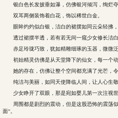
银白色长发披垂如瀑，仿佛银河倾泻，绚烂夺目
双耳两侧装饰着白花，饰以稀世白金。
眼眸灼灼似白银，洁白的裙摆如同云朵轻拂，
透过裙摆半透，若有若无间一窥少女修长洁白
赤足玲珑巧致，犹如精雕细琢的玉器，微微泛
初始精灵仿佛是从天堂降下的仙女，每一个动
她的存在，仿佛让整个空间都充满了光芒，令
纯洁与美丽，如同天使降临人间，让人心生敬
少女睁开了双眼，那是宛如婴儿第一次注视世
周围都是剧烈的震动，但是这股恐怖的震荡似是
面”。