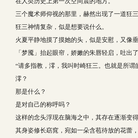
在人类历史上第一次空间震的地方。
三个魔术师仰视的那里，赫然出现了一道狂三
狂三神情复杂，似是想要说什么。
火夏平静地摸了摸她的头，似是安慰，又像垂
「梦魇」抬起眼帘，娇嫩的朱唇轻启，吐出了
“请多指教，澪，我叫时崎狂三。也就是所谓的
澪？
那是什么？
是对自己的称呼吗？
这样的念头浮现在脑海之中，其存在逐渐变得
其身姿修长窈窕，宛如一朵含苞待放的花蕾，