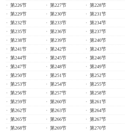
第226节
第227节
第228节
第229节
第230节
第231节
第232节
第233节
第234节
第235节
第236节
第237节
第238节
第239节
第240节
第241节
第242节
第243节
第244节
第245节
第246节
第247节
第248节
第249节
第250节
第251节
第252节
第253节
第254节
第255节
第256节
第257节
第258节
第259节
第260节
第261节
第262节
第263节
第264节
第265节
第266节
第267节
第268节
第269节
第270节