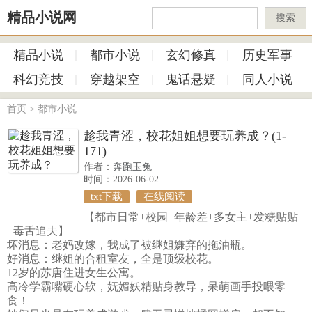
精品小说网
搜索
精品小说
都市小说
玄幻修真
历史军事
科幻竞技
穿越架空
鬼话悬疑
同人小说
首页
>
都市小说
趁我青涩，校花姐姐想要玩养成？(1-
171)
作者：
奔跑玉兔
时间：2026-06-02
txt下载
在线阅读
【都市日常+校园+年龄差+多女主+发糖贴贴
+毒舌追夫】
坏消息：老妈改嫁，我成了被继姐嫌弃的拖油瓶。
好消息：继姐的合租室友，全是顶级校花。
12岁的苏唐住进女生公寓。
高冷学霸嘴硬心软，妩媚妖精贴身教导，呆萌画手投喂零
食！