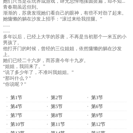
她们只当是在玩养成游戏，肆无忌惮地揉圆搓扁，却不知...
青春期虽迟但到。
渐渐的，苏唐发现她们看自己的眼神，有些不对劲了起来。
她慵懒的躺在沙发上招手：“滚过来给我捏腿。”
......
......
多年以后，已经上大学的苏唐，不再是当初那个一米五的小
男孩了。
他打开门的时候，曾经的三位姐姐，依然慵懒的躺在沙发
上。
她们已经二十六岁，而苏唐今年十九岁。
“姐姐，我回来了。”
“说了多少年了，不准叫我姐姐。”
“那叫什么？”
“你说呢？”
第1节
第2节
第3节
第4节
第5节
第6节
第7节
第8节
第9节
第10节
第11节
第12节