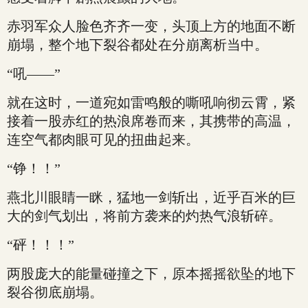
赤羽军众人脸色齐齐一变，头顶上方的地面不断
崩塌，整个地下裂谷都处在分崩离析当中。
“吼——”
就在这时，一道宛如雷鸣般的嘶吼响彻云霄，紧
接着一股赤红的热浪席卷而来，其携带的高温，
连空气都肉眼可见的扭曲起来。
“铮！！”
燕北川眼睛一眯，猛地一剑斩出，近乎百米的巨
大的剑气划出，将前方袭来的灼热气浪斩碎。
“砰！！！”
两股庞大的能量碰撞之下，原本摇摇欲坠的地下
裂谷彻底崩塌。