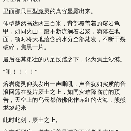
里面那只巨型魔灵的真容显露出来。
体型赫然高达两三百米，背部覆盖着的熔岩龟
甲，如同火山一般不断流淌着岩浆，滴落在地
面，顿时将大地蕴含的水分全部蒸发，不断干裂
破碎，焦黑一片。
最后在其粗壮的八足践踏之下，化为焦土沙漠。
“吼！！！！”
熔岩魔灵仰头发出一声嘶吼，声音犹如实质的音
浪回荡在整片废土之上，如同灾难降临前的预
告，天空上的乌云都仿佛化作赤红的火海，熊熊
燃烧起来。
此时此刻，废土之上。