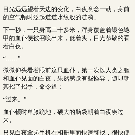
目光远远望着天边的变化，白夜意念一动，身前
的空气顿时泛起道道水纹般的涟漪。
下一秒，一只身高二十多米，浑身覆盖着银色铠
甲的血仆便被召唤出来，低着头，目光恭敬的看
着白夜。
“……”
微微仰头看着眼前这只血仆，第一次以人类之躯
和血仆见面的白夜，果然感觉有些怪异，随即朝
其招了招手，命令道：
“过来。”
血仆顿时单膝跪地，硕大的脑袋朝着白夜凑过
来。
只见白夜拿起手机在相册里面快速翻找，很快便