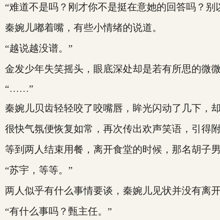
“难道不是吗？刚才你不是挺在意她的回答吗？别
秦婉儿嘟着嘴，有些小情绪的说道。
“越说越没谱。”
金发少年失笑摇头，眼底深处却是若有所思的微
“……”
秦婉儿贝齿轻轻咬了咬嘴唇，眸光闪动了几下，
很快气氛便恢复如常，再次传出欢声笑语，引得
等到两人结束用餐，离开食堂的时候，那名胡子
“苏宇，等等。”
两人似乎有什么事情要谈，秦婉儿见状并没有离
“有什么事吗？甄主任。”