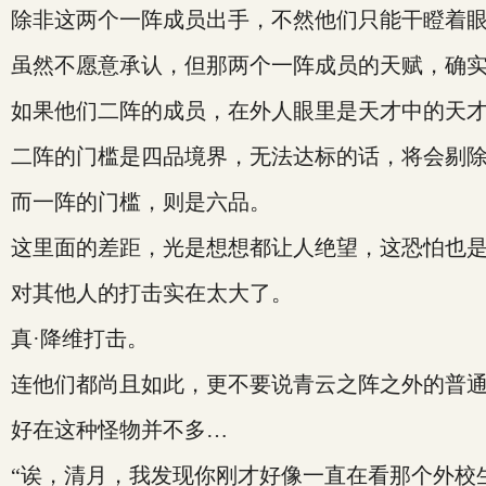
除非这两个一阵成员出手，不然他们只能干瞪着
虽然不愿意承认，但那两个一阵成员的天赋，确
如果他们二阵的成员，在外人眼里是天才中的天
二阵的门槛是四品境界，无法达标的话，将会剔
而一阵的门槛，则是六品。
这里面的差距，光是想想都让人绝望，这恐怕也
对其他人的打击实在太大了。
真·降维打击。
连他们都尚且如此，更不要说青云之阵之外的普
好在这种怪物并不多…
“诶，清月，我发现你刚才好像一直在看那个外校