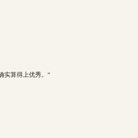
确实算得上优秀。”