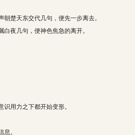
声朝楚天东交代几句，便先一步离去。
嘱白夜几句，便神色焦急的离开。
意识用力之下都开始变形。
信息。