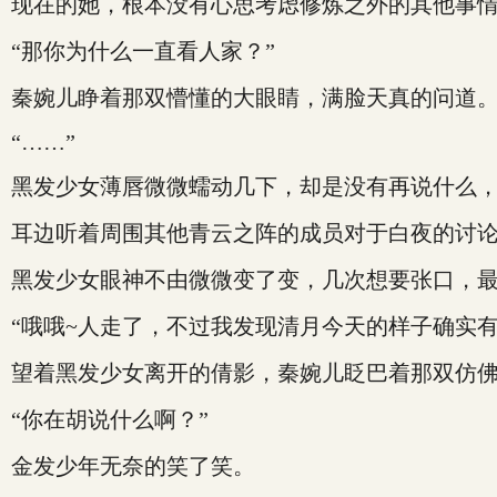
现在的她，根本没有心思考虑修炼之外的其他事
“那你为什么一直看人家？”
秦婉儿睁着那双懵懂的大眼睛，满脸天真的问道
“……”
黑发少女薄唇微微蠕动几下，却是没有再说什么
耳边听着周围其他青云之阵的成员对于白夜的讨
黑发少女眼神不由微微变了变，几次想要张口，
“哦哦~人走了，不过我发现清月今天的样子确实
望着黑发少女离开的倩影，秦婉儿眨巴着那双仿
“你在胡说什么啊？”
金发少年无奈的笑了笑。