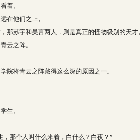
眼看着。
实远在他们之上。
才，那苏宇和吴言两人，则是真正的怪物级别的天才
除青云之阵。
是学院将青云之阵藏得这么深的原因之一。
通学生。
生，那个人叫什么来着，白什么？白夜？”