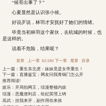
“候哥出事了？”
心夏显然是认识张小候。
好说歹说，林羽才安抚好了她们的情绪。
毕竟当初林羽这个家伙，去杭城的时候，也
是这样的。
说着不危险，结果呢？
首章
上一章
82/280
下一章
尾章
目录
上一篇：
重生东北虎：妹妹竟是女帝重生！
下一篇：
直播鉴宝：网友问我青铜门怎么开
推荐阅读!
娱乐：开局拍网王，综漫整顿内娱
综漫：恶魔便利店，给妃英理上铐
高武：挂我来开，副作用你来挨