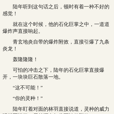
陆年听到这句话之后，顿时有着一种不好的
感觉！
就在这个时候，他的石化巨掌之中，一道道
爆炸声直接响起。
青玄地炎自带的爆炸附效，直接引爆了九条
炎龙！
轰隆隆隆！
可怕的冲击之下，陆年的石化巨掌直接爆
开，一块块巨石散落一地。
“这不可能！”
“你的灵种！”
陆年盯着对面的林羽直接说道，灵种的威力