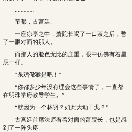
.............
帝都，古宫廷。
一座凉亭之中，萧院长喝了一口茶之后，瞥
了一眼对面的那人。
而那人的脸色无比的庄重，眼中仿佛有着星
辰一样。
“杀鸡儆猴是吧！”
“你都多少年没有理会这些事情了，一直都
在明珠学府教导学生。”
“就因为一个林羽？如此大动干戈？”
古宫廷首席法师看着对面的萧院长，也是感
到了一阵头疼。