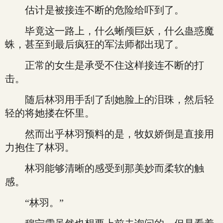
估计是被接连不断的危险给吓到了。
毕竟这一路上，什么蜥颅巨妖，什么蛊惑魔
蛛，甚至到最后疯狂的军法师都出现了。
正常的女生是承受不住这样接连不断的打
击。
随后林羽用手刮了刮她脸上的泪珠，然后轻
轻的将她搂在怀里。
然而出乎林羽预料的是，牧奴娇倒是直接用
力抱住了林羽。
林羽能够清晰的感受到那美妙而柔软的触
感。
“林羽。”