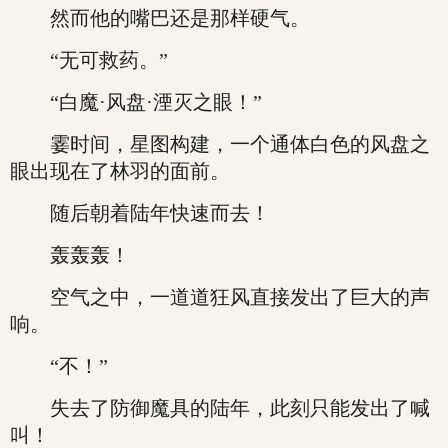
然而他的嘴巴还是那样硬气。
“无可救药。”
“白魔·风盘·湮灭之眼！”
霎时间，星图构建，一个通体白色的风盘之
眼出现在了林羽的面前。
随后朝着陆年快速而去！
轰轰轰！
空气之中，一道道狂风直接发出了巨大的声
响。
“不！”
失去了防御魔具的陆年，此刻只能发出了喊
叫！