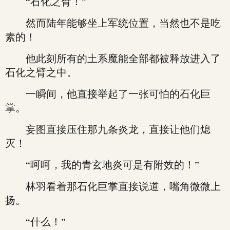
“石化之臂！”
然而陆年能够坐上军统位置，当然也不是吃
素的！
他此刻所有的土系魔能全部都被释放进入了
石化之臂之中。
一瞬间，他直接举起了一张可怕的石化巨
掌。
妄图直接压住那九条炎龙，直接让他们熄
灭！
“呵呵，我的青玄地炎可是有附效的！”
林羽看着那石化巨掌直接说道，嘴角微微上
扬。
“什么！”