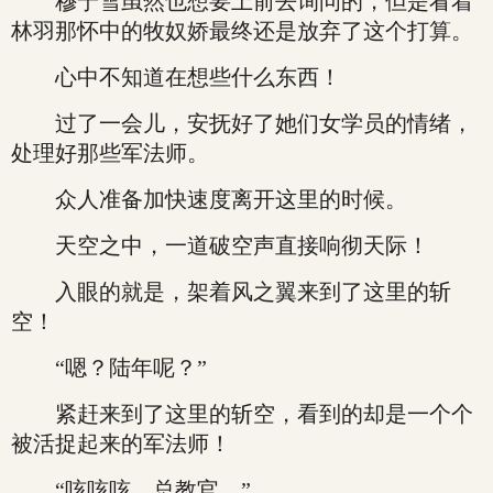
穆宁雪虽然也想要上前去询问的，但是看着
林羽那怀中的牧奴娇最终还是放弃了这个打算。
心中不知道在想些什么东西！
过了一会儿，安抚好了她们女学员的情绪，
处理好那些军法师。
众人准备加快速度离开这里的时候。
天空之中，一道破空声直接响彻天际！
入眼的就是，架着风之翼来到了这里的斩
空！
“嗯？陆年呢？”
紧赶来到了这里的斩空，看到的却是一个个
被活捉起来的军法师！
“咳咳咳，总教官。”