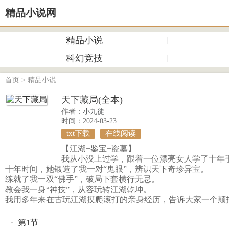
精品小说网
精品小说
科幻竞技
首页
>
精品小说
天下藏局(全本)
作者：
小九徒
时间：2024-03-23
txt下载
在线阅读
【江湖+鉴宝+盗墓】
我从小没上过学，跟着一位漂亮女人学了十年
十年时间，她锻造了我一对“鬼眼”，辨识天下奇珍异宝。
练就了我一双“佛手”，破局下套横行无忌。
教会我一身“神技”，从容玩转江湖乾坤。
我用多年来在古玩江湖摸爬滚打的亲身经历，告诉大家一个颠
第1节