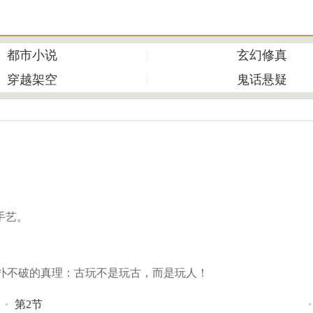
都市小说
玄幻修真
穿越架空
鬼话悬疑
手艺。
扑不破的真理：古玩不是玩古，而是玩人！
第2节