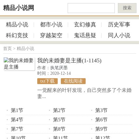
精品小说网
搜索
精品小说
都市小说
玄幻修真
历史军事
科幻竞技
穿越架空
鬼话悬疑
同人小说
首页
>
精品小说
我的未婚妻是主播(1-1145)
作者：
执笔厌墨
时间：2020-12-14
txt下载
在线阅读
一觉醒来的叶轩发现，自己突然多了个未婚
妻...
第1节
第2节
第3节
第4节
第5节
第6节
第7节
第8节
第9节
第10节
第11节
第12节