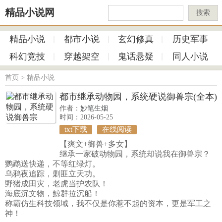
精品小说网
搜索
精品小说
都市小说
玄幻修真
历史军事
科幻竞技
穿越架空
鬼话悬疑
同人小说
首页
>
精品小说
都市继承动物园，系统硬说御兽宗(全本)
作者：
妙笔生烟
时间：2026-05-25
txt下载
在线阅读
【爽文+御兽+多女】
继承一家破动物园，系统却说我在御兽宗？
鹦鹉送快递，不等红绿灯。
乌鸦夜追踪，剿匪立天功。
野猪成田灾，老虎当护农队！
海底沉文物，鲸群拉沉船！
称霸仿生科技领域，我不仅是你惹不起的资本，更是军工之
神！