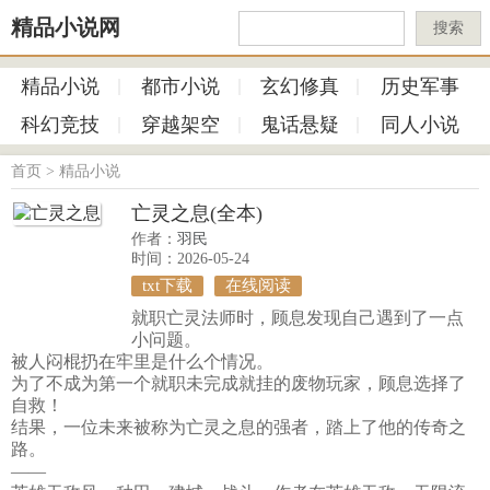
精品小说网
搜索
精品小说
都市小说
玄幻修真
历史军事
科幻竞技
穿越架空
鬼话悬疑
同人小说
首页
>
精品小说
亡灵之息(全本)
作者：
羽民
时间：2026-05-24
txt下载
在线阅读
就职亡灵法师时，顾息发现自己遇到了一点
小问题。
被人闷棍扔在牢里是什么个情况。
为了不成为第一个就职未完成就挂的废物玩家，顾息选择了
自救！
结果，一位未来被称为亡灵之息的强者，踏上了他的传奇之
路。
——